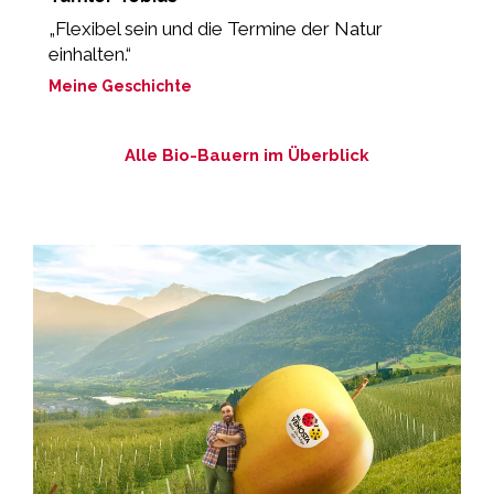
„Flexibel sein und die Termine der Natur
“
einhalten.“
b
Meine Geschichte
M
Alle Bio-Bauern im Überblick