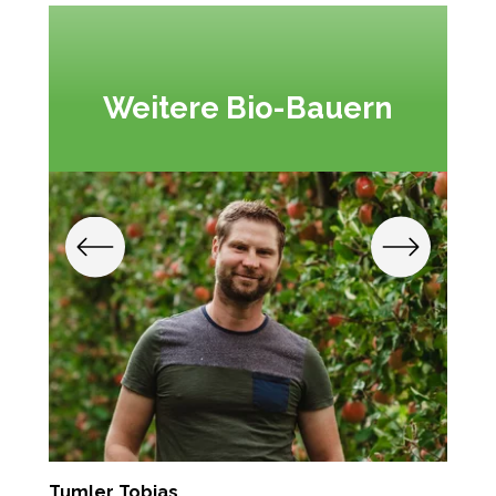
Weitere Bio-Bauern
Tumler Tobias
P