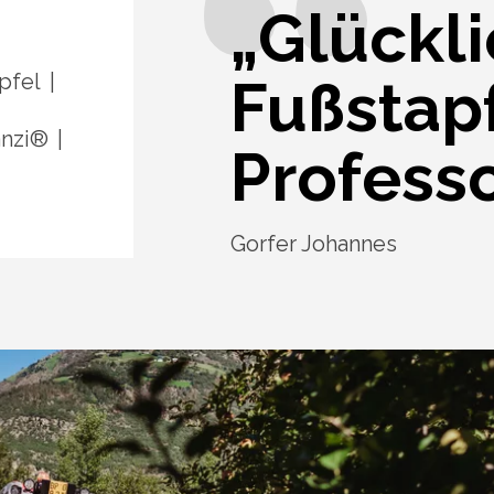
„Glückli
pfel
Fußstap
anzi®
Professo
Gorfer Johannes