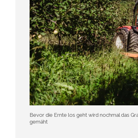
Bevor die Ernte los geht wird nochmal das G
gemäht