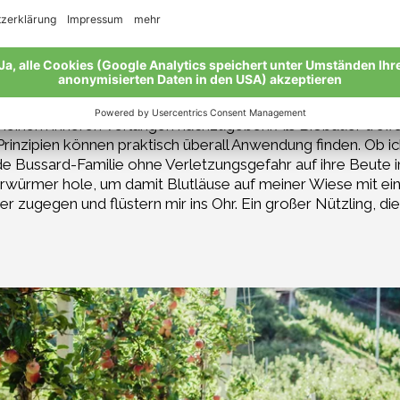
äge unseres Professors an der Landwirtschaftsschule in die
ser Professor hat uns alle sehr stark im Denken geprägt. Er
silien, von echter Nachhaltigkeit im Obstbau. Er besuchte m
erden und zu den „Waffen“ laufen, wenn man mal eine Laus 
ingen werde ich nie vergessen.
meinem inneren Verlangen nachzugeben. Als Biobauer treffe
Prinzipien können praktisch überall Anwendung finden. Ob i
nde Bussard-Familie ohne Verletzungsgefahr auf ihre Beute
würmer hole, um damit Blutläuse auf meiner Wiese mit ei
 zugegen und flüstern mir ins Ohr. Ein großer Nützling, d