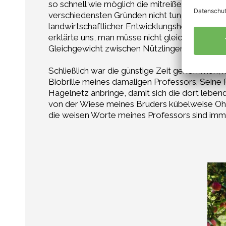
so schnell wie möglich die mitreißenden Vortr
verschiedensten Gründen nicht tun konnten. Die
landwirtschaftlicher Entwicklungshelfer in Bra
erklärte uns, man müsse nicht gleich nervös w
Gleichgewicht zwischen Nützlingen und Schädl
Schließlich war die günstige Zeit gekommen, 
Biobrille meines damaligen Professors. Seine 
Hagelnetz anbringe, damit sich die dort lebe
von der Wiese meines Bruders kübelweise Ohr
die weisen Worte meines Professors sind immer