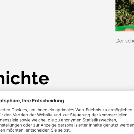
Der sch
hichte
 nennen. Obwohl ich schon seit über fünfzehn Jahren einer 
 oder Zweifel gesorgt. Im Jahr 2002 wurde die gesamte H
wie Besenwuchs und Feuerbrand, leider im Obstbau vorkom
wagen wollte, bescherte eine sehr kalte Blütezeit große Ern
spolster. Irgendwie ein mentales Drama, wenn ich bedenke, 