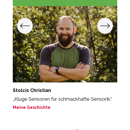
Stolcis Christian
O
„Kluge Sensoren für schmackhafte Sensorik.“
„
T
Meine Geschichte
M