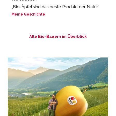
„Bio-Äpfel sind das beste Produkt der Natur.“
“
s
Meine Geschichte
M
Alle Bio-Bauern im Überblick