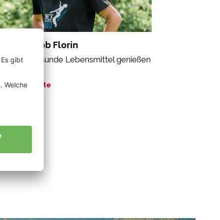
dross Jakob Florin
le sollen gesunde Lebensmittel genießen
fen“
ne Geschichte