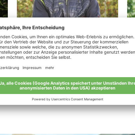
Spechtenhauser Stefan
Pe
r
"Ich möchte meinen Söhnen einen guten
„Al
Boden hinterlassen"
dür
“
Meine Geschichte
Mei
Alle Bio-Bauern im Überblick