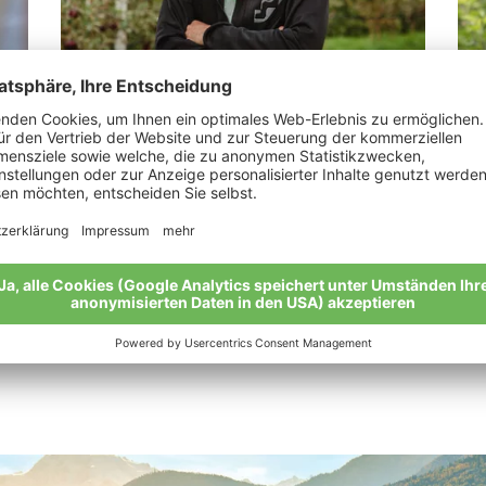
Jennewein Samuel Franz
So
.“
„Das Gefühl der Zufriedenheit.“
“Me
Lan
Meine Geschichte
Mei
Alle Bio-Bauern im Überblick