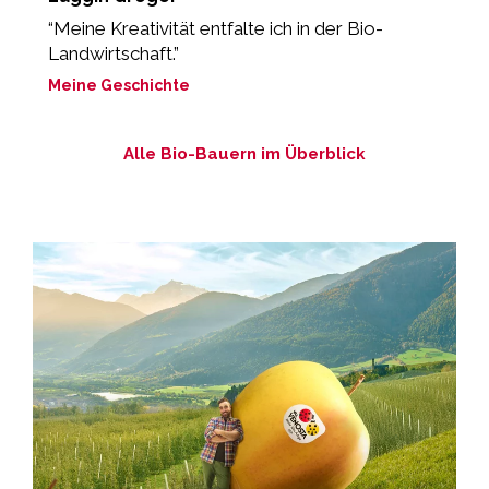
“Meine Kreativität entfalte ich in der Bio-
„
Landwirtschaft.”
g
Meine Geschichte
M
Alle Bio-Bauern im Überblick