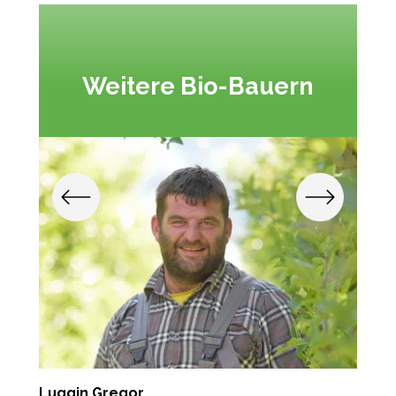
Weitere Bio-Bauern
Luggin Gregor
L