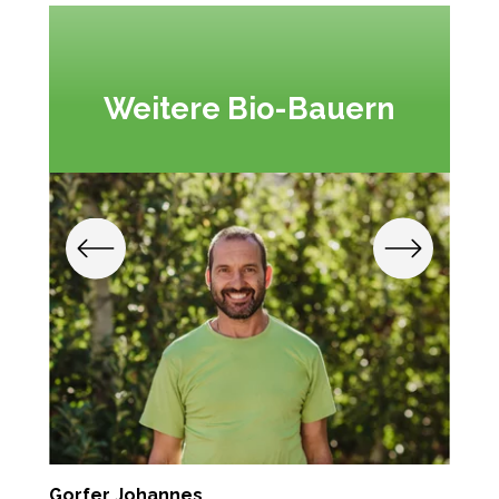
Weitere Bio-Bauern
Gorfer Johannes
G