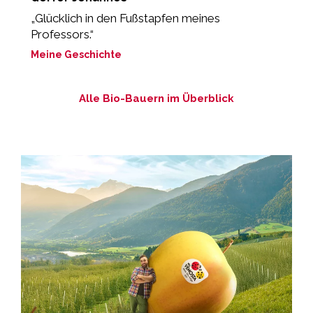
„Glücklich in den Fußstapfen meines
"
Professors.“
M
Meine Geschichte
M
Alle Bio-Bauern im Überblick