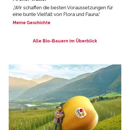
„Wir schaffen die besten Voraussetzungen für
“
eine bunte Vielfalt von Flora und Fauna.“
M
Meine Geschichte
Alle Bio-Bauern im Überblick