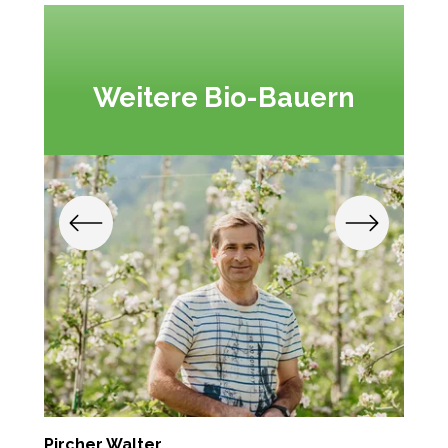
Weitere Bio-Bauern
Pircher Walter
T