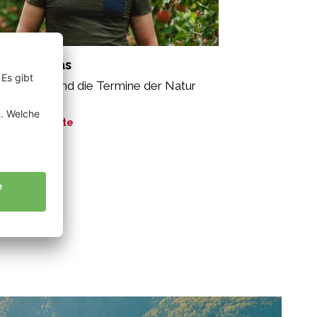
mler Tobias
exibel sein und die Termine der Natur
halten.“
ne Geschichte