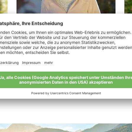
Rechenmacher Andrea Maria
Tu
“Bio ist eine lebenswerte Zukunft.”
„Fl
ein
Meine Geschichte
Mei
Alle Bio-Bauern im Überblick