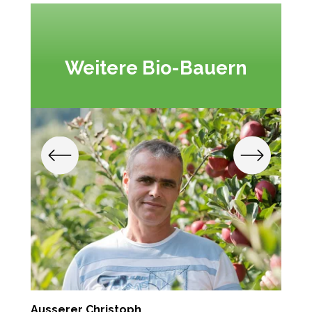
Weitere Bio-Bauern
Ausserer Christoph
S