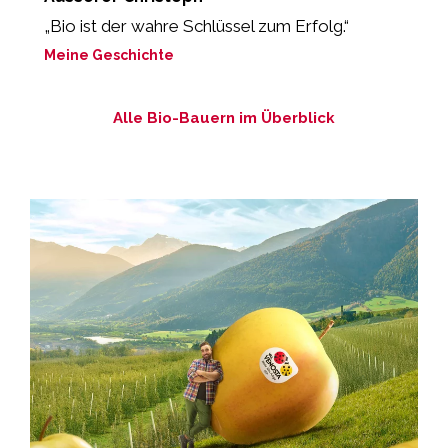
„Bio ist der wahre Schlüssel zum Erfolg.“
“
Meine Geschichte
M
Alle Bio-Bauern im Überblick