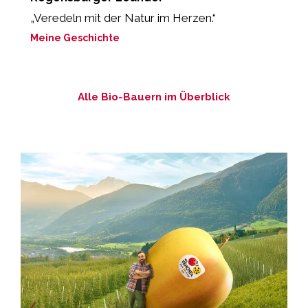
„Veredeln mit der Natur im Herzen.“
„
d
Meine Geschichte
M
Alle Bio-Bauern im Überblick