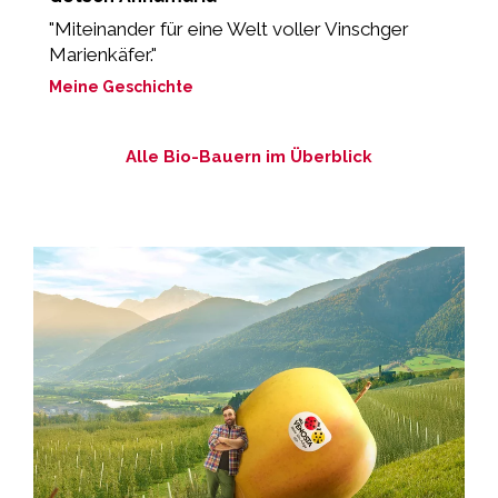
"Miteinander für eine Welt voller Vinschger
„
Marienkäfer."
P
Meine Geschichte
M
Alle Bio-Bauern im Überblick