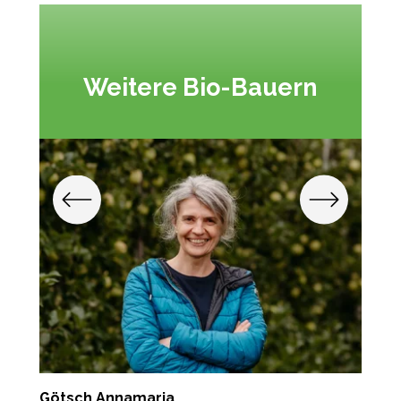
Weitere Bio-Bauern
Götsch Annamaria
G