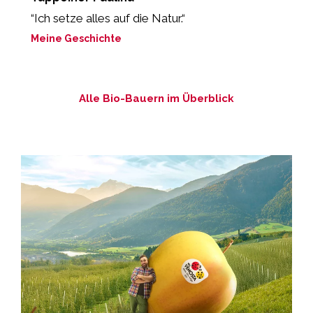
“Ich setze alles auf die Natur.“
„
e
Meine Geschichte
M
Alle Bio-Bauern im Überblick