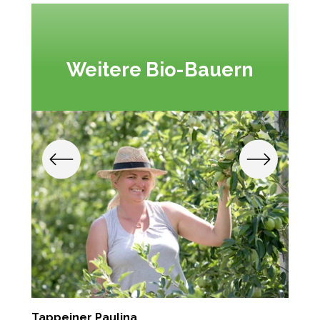
Weitere Bio-Bauern
Tappeiner Paulina
P