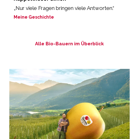
„Nur viele Fragen bringen viele Antworten.“
„
P
Meine Geschichte
M
Alle Bio-Bauern im Überblick