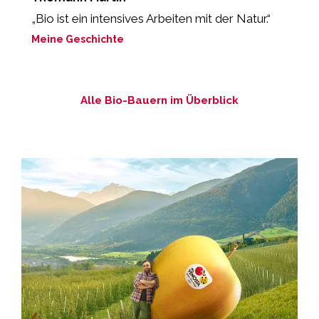
„Bio ist ein intensives Arbeiten mit der Natur.“
„
Meine Geschichte
M
Alle Bio-Bauern im Überblick