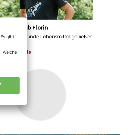
dross Jakob Florin
le sollen gesunde Lebensmittel genießen
fen“
ne Geschichte