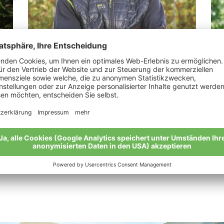
Spechtenhauser Stefan
Pe
r
"Ich möchte meinen Söhnen einen guten
„Al
Boden hinterlassen"
dür
“
Meine Geschichte
Mei
Alle Bio-Bauern im Überblick