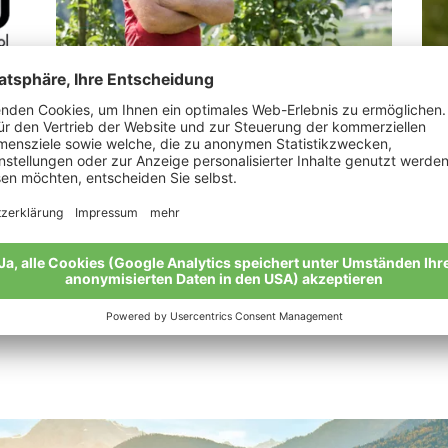
Hueber Gottlieb Alois
Ta
„Bio ist der Spiegel einer guten Seele“
“Di
zuh
Meine Geschichte
Mei
Alle Bio-Bauern im Überblick