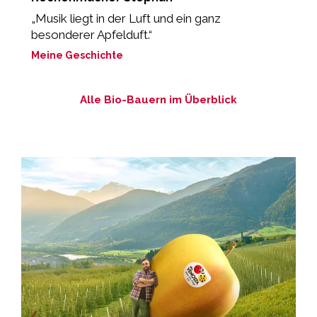
„Musik liegt in der Luft und ein ganz
„
besonderer Apfelduft.“
M
Meine Geschichte
Alle Bio-Bauern im Überblick