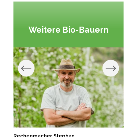
Weitere Bio-Bauern
Rechenmacher Stephan
T