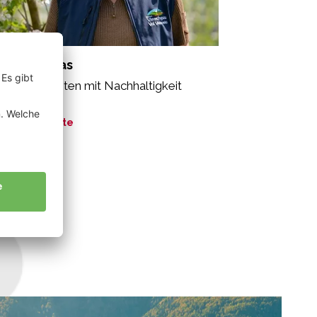
antl Thomas
seren Planeten mit Nachhaltigkeit
ützen.”
ne Geschichte