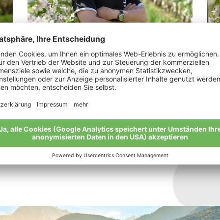
Weiss Josef
Pr
„Bio-Äpfel sind das beste Produkt der
“Un
Natur.“
sch
Meine Geschichte
Mei
Alle Bio-Bauern im Überblick