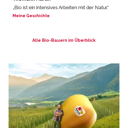
„Bio ist ein intensives Arbeiten mit der Natur.“
„
Meine Geschichte
M
Alle Bio-Bauern im Überblick