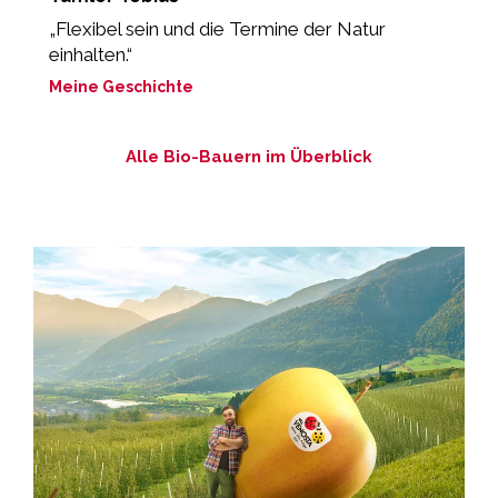
g
„Flexibel sein und die Termine der Natur
“
einhalten.“
M
Meine Geschichte
Alle Bio-Bauern im Überblick