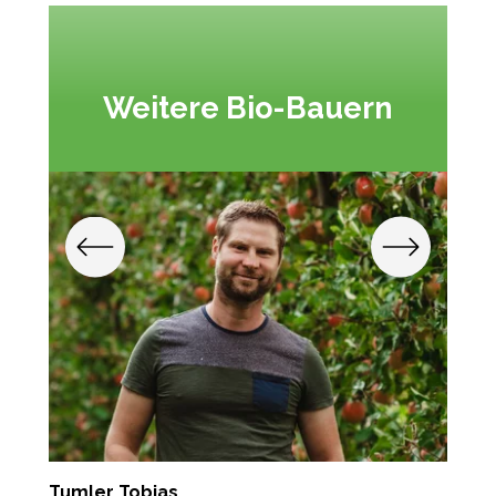
Weitere Bio-Bauern
Tumler Tobias
R