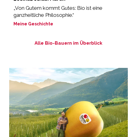
„Von Gutem kommt Gutes: Bio ist eine
“
ganzheitliche Philosophie.“
L
Meine Geschichte
M
Alle Bio-Bauern im Überblick