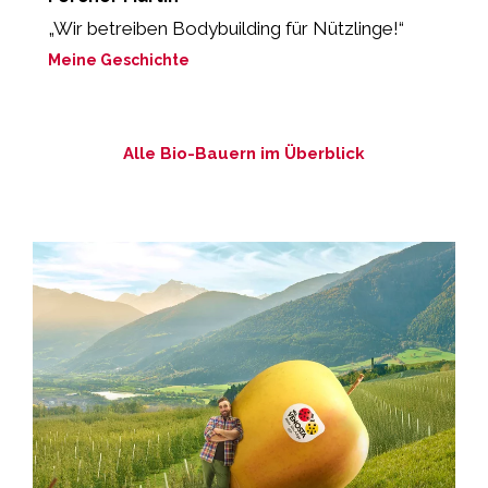
„Wir betreiben Bodybuilding für Nützlinge!“
„
lo
Meine Geschichte
M
Alle Bio-Bauern im Überblick