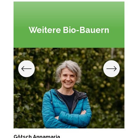
Weitere Bio-Bauern
Götsch Annamaria
Z