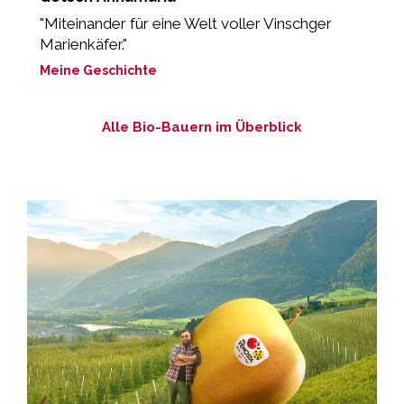
"Miteinander für eine Welt voller Vinschger
„
Marienkäfer."
M
Meine Geschichte
Alle Bio-Bauern im Überblick