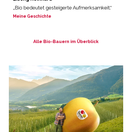
„Bio bedeutet gesteigerte Aufmerksamkeit.“
„
P
Meine Geschichte
M
Alle Bio-Bauern im Überblick