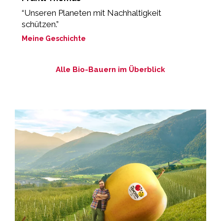
“Unseren Planeten mit Nachhaltigkeit
„
schützen.”
M
Meine Geschichte
Alle Bio-Bauern im Überblick