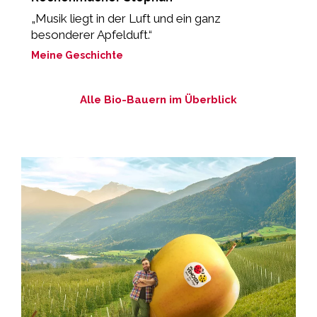
„Musik liegt in der Luft und ein ganz
“
besonderer Apfelduft.“
M
Meine Geschichte
Alle Bio-Bauern im Überblick