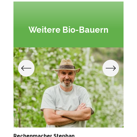
Weitere Bio-Bauern
Rechenmacher Stephan
T