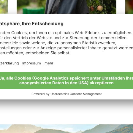
Fiegele Siegmund
Pa
„Ein Buffet für Nützlinge.“
„Bi
ges
Meine Geschichte
Mei
Alle Bio-Bauern im Überblick