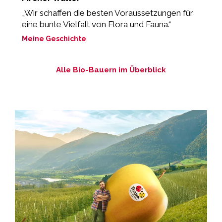
„Wir schaffen die besten Voraussetzungen für
„
eine bunte Vielfalt von Flora und Fauna.“
M
Meine Geschichte
Alle Bio-Bauern im Überblick