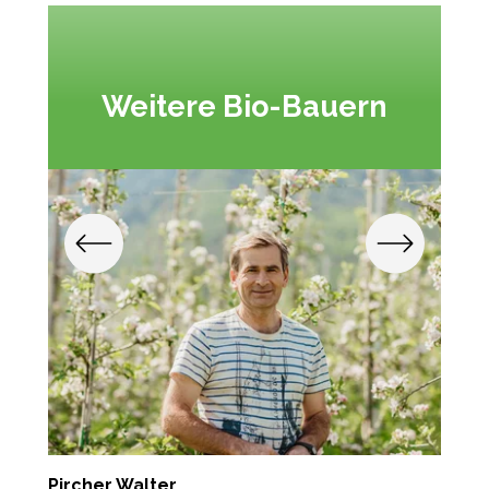
Weitere Bio-Bauern
Pircher Walter
P