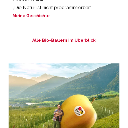
„Die Natur ist nicht programmierbar.“
„
Meine Geschichte
M
Alle Bio-Bauern im Überblick