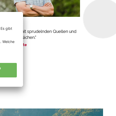
ler Pius
felwiesen mit sprudelnden Quellen und
schenden Bächen."
ne Geschichte