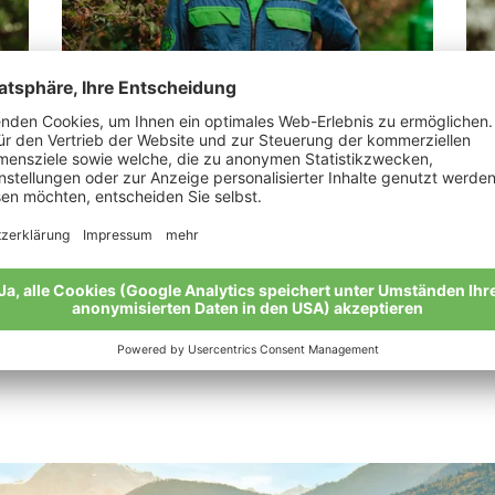
Weiss Joachim
Ab
„Tata bring mir einen Apfel mit!“
"Ap
rau
Meine Geschichte
Mei
Alle Bio-Bauern im Überblick