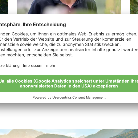
Pinzger Martin
Me
r
“Die Äpfel. Ein Naturtalent.”
„Me
Neu
Meine Geschichte
Mei
Alle Bio-Bauern im Überblick