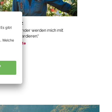
tz Vinzenz
ine Enkelkinder werden mich mit
gier bombardieren.“
ne Geschichte