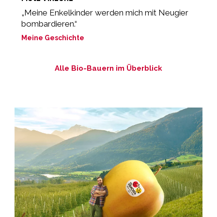
„Meine Enkelkinder werden mich mit Neugier
„
bombardieren.“
K
Meine Geschichte
M
Alle Bio-Bauern im Überblick