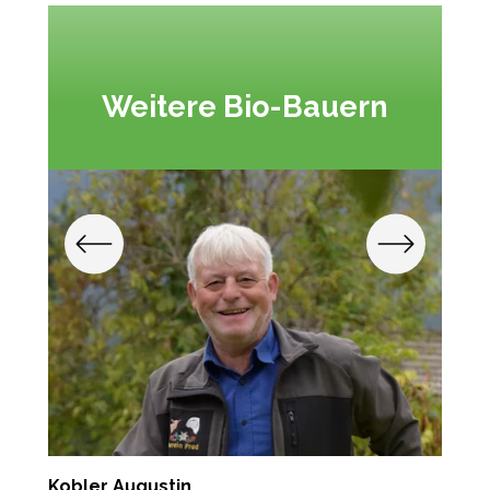
Weitere Bio-Bauern
Kobler Augustin
K