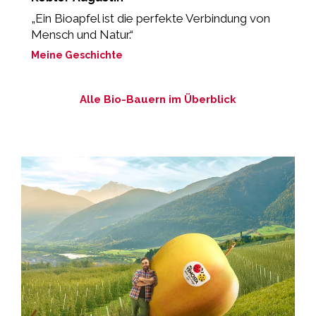
„Ein Bioapfel ist die perfekte Verbindung von
„
Mensch und Natur.“
M
Meine Geschichte
Alle Bio-Bauern im Überblick