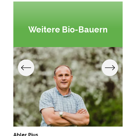
Weitere Bio-Bauern
Abler Pius
W