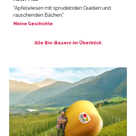
"Apfelwiesen mit sprudelnden Quellen und
„
rauschenden Bächen."
M
Meine Geschichte
Alle Bio-Bauern im Überblick