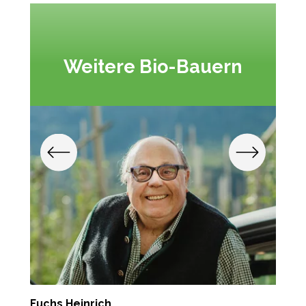
Weitere Bio-Bauern
Fuchs Heinrich
M