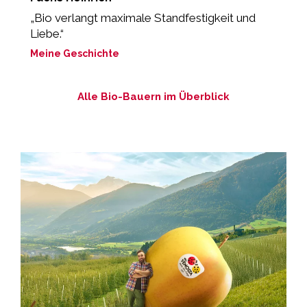
„Bio verlangt maximale Standfestigkeit und
„
Liebe.“
d
Meine Geschichte
M
Alle Bio-Bauern im Überblick