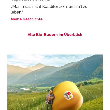
„Man muss nicht Konditor sein, um süß zu
„
leben.“
m
Meine Geschichte
M
Alle Bio-Bauern im Überblick