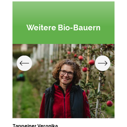
Weitere Bio-Bauern
Tappeiner Veronika
K