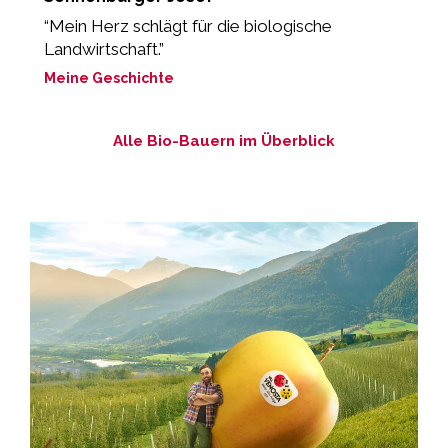
“Mein Herz schlägt für die biologische
„
Landwirtschaft.”
M
Meine Geschichte
Alle Bio-Bauern im Überblick