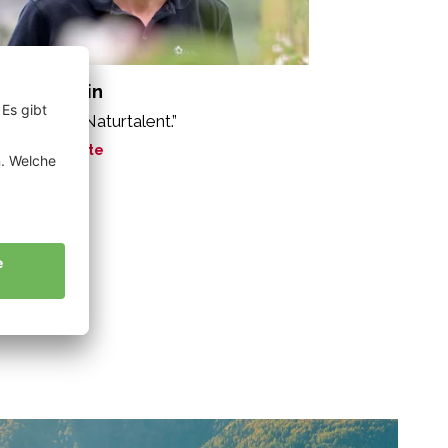
nzger Martin
e Äpfel. Ein Naturtalent.”
ne Geschichte