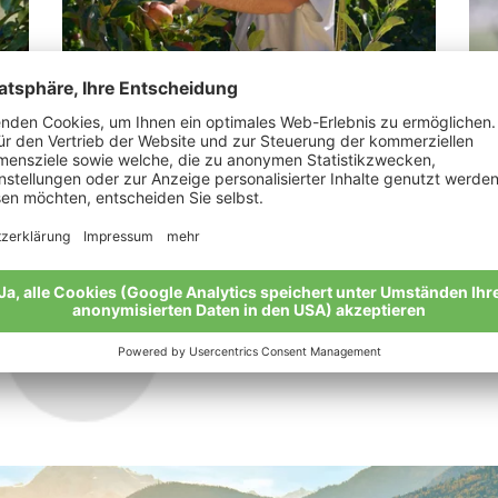
Zuegg Michael
Pi
„Die Natur kennt keine Kompromisse, nur
“Di
Konsequenzen“
Mei
Meine Geschichte
Alle Bio-Bauern im Überblick