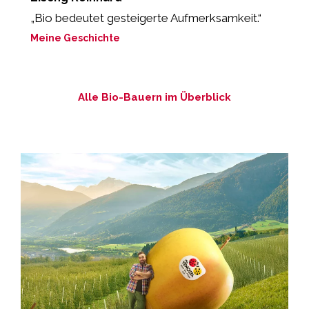
„Bio bedeutet gesteigerte Aufmerksamkeit.“
„
P
Meine Geschichte
M
Alle Bio-Bauern im Überblick