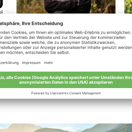
Tappeiner Elisabeth
Le
„Wieder zurück zu den Wurzeln mit Äpfeln
„Vo
und Gemüse.“
gan
Meine Geschichte
Mei
Alle Bio-Bauern im Überblick