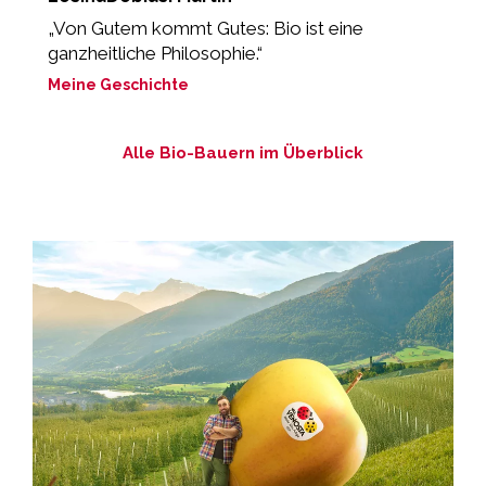
„Von Gutem kommt Gutes: Bio ist eine
„
ganzheitliche Philosophie.“
M
Meine Geschichte
Alle Bio-Bauern im Überblick