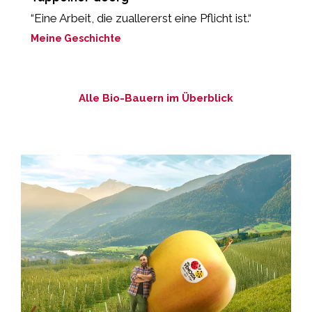
“Eine Arbeit, die zuallererst eine Pflicht ist.“
“
L
Meine Geschichte
M
Alle Bio-Bauern im Überblick