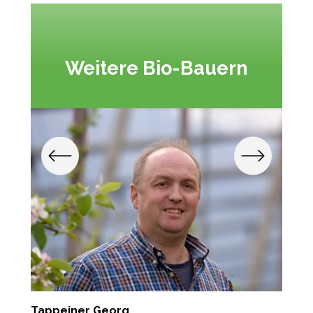
Weitere Bio-Bauern
Tappeiner Georg
S