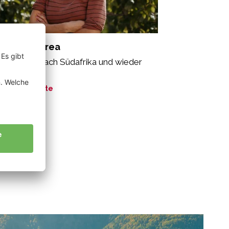
lacher Andrea
n Südtirol nach Südafrika und wieder
ück.“
ne Geschichte