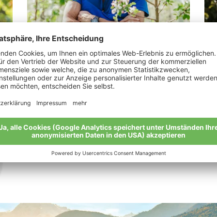
Gabl Kurt
Er
„Vater und Sohn.“
„Vo
zur
Meine Geschichte
Mei
Alle Bio-Bauern im Überblick