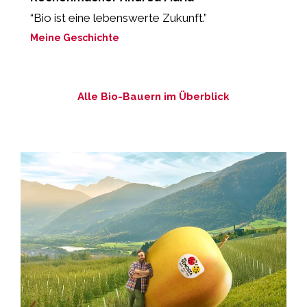
“Bio ist eine lebenswerte Zukunft.”
“
b
Meine Geschichte
M
Alle Bio-Bauern im Überblick