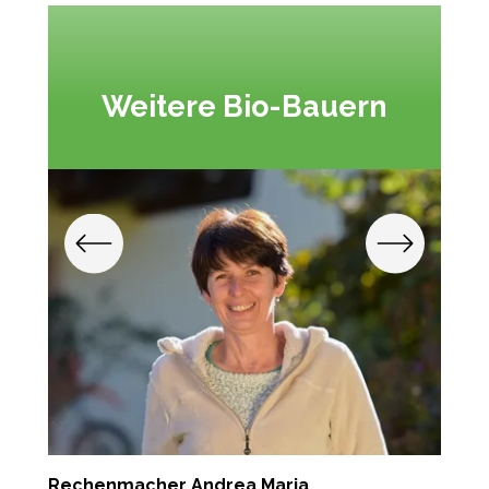
Weitere Bio-Bauern
Rechenmacher Andrea Maria
P