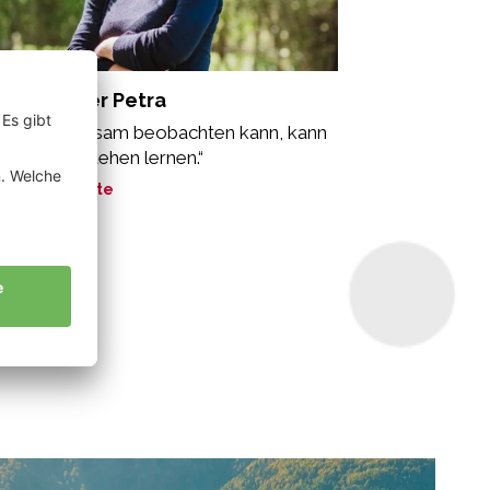
ammsteiner Petra
s man langsam beobachten kann, kann
 auch verstehen lernen.“
ne Geschichte