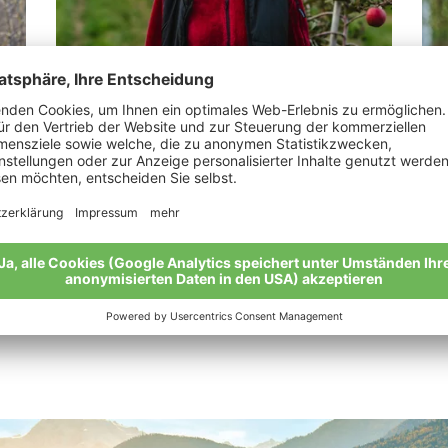
Tappeiner Veronika
Kl
„Man muss nicht Konditor sein, um süß zu
„Wa
leben.“
man
Meine Geschichte
Mei
Alle Bio-Bauern im Überblick