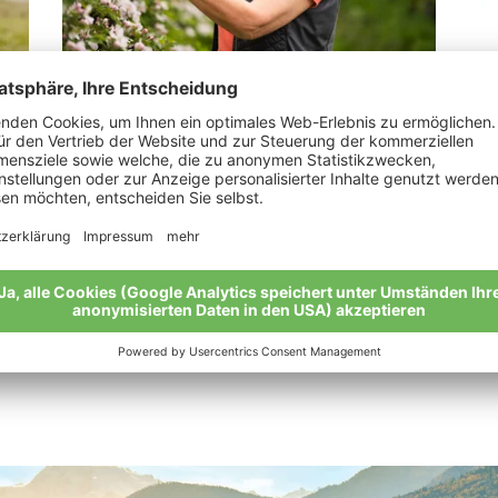
Alber Rita
Pe
„Mit Leidenschaft bei der Arbeit“
Mei
Meine Geschichte
Alle Bio-Bauern im Überblick