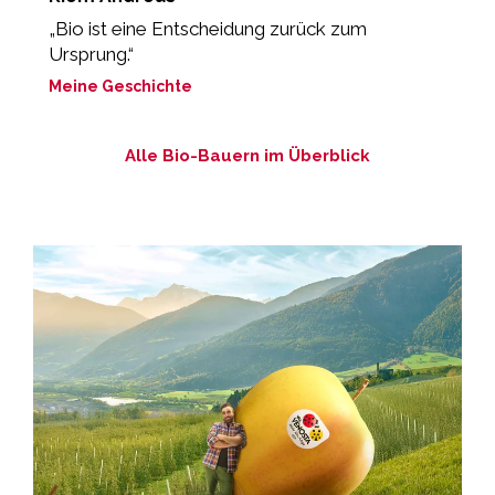
„Bio ist eine Entscheidung zurück zum
„
Ursprung.“
M
Meine Geschichte
Alle Bio-Bauern im Überblick