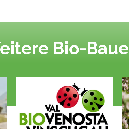
eitere Bio-Baue